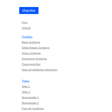
Figur
Ankunft
Gefäße
Blaue Schlange
Gelbschwarze Schlange
Grüne Schlange
Ockergrüne Schlange
Frauengesichter
Vase mit weiblichen Gesichtern
Teller
Teller 1
Teller 2
Nespoleteller 1
Nespoleteller 2
Paar mit Landhaus