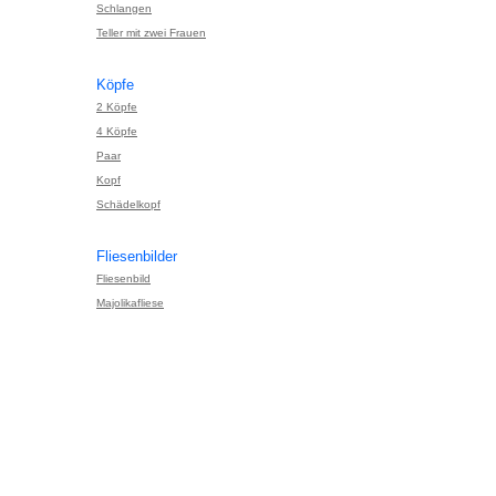
Schlangen
Teller mit zwei Frauen
Köpfe
2 Köpfe
4 Köpfe
Paar
Kopf
Schädelkopf
Fliesenbilder
Fliesenbild
Majolikafliese