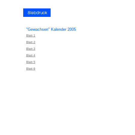
"Gewachsen" Kalender 2005
Blatt 1
Blatt 2
Blatt 3
Blatt 4
Blatt 5
Blatt 6