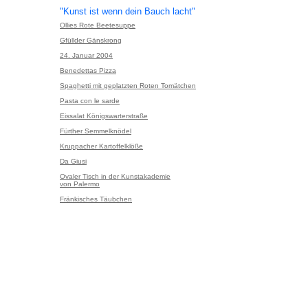
"Kunst ist wenn dein Bauch lacht"
Ollies Rote Beetesuppe
Gfüllder Gänskrong
24. Januar 2004
Benedettas Pizza
Spaghetti mit geplatzten Roten Tomätchen
Pasta con le sarde
Eissalat Königswarterstraße
Fürther Semmelknödel
Kruppacher Kartoffelklöße
Da Giusi
Ovaler Tisch in der Kunstakademie
von Palermo
Fränkisches Täubchen